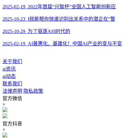
2025-02-19 2022年首届“兴智杯”全国人工智能创新应
2025-10-23 I就能帮你快速识别出关系中的潜正在“警
2025-10-29 为了驱逐ASI时代的
2025-02-19 AI普惠化、基建化！中国AI产业的变与不变
关于我们
ai资讯
ai动态
联系我们
法律声明
隐私政策
官方微信
×
官方抖音
×