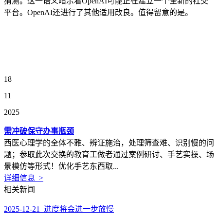
猜测。这一语义暗示着OpenAI可能正在建立一个全新的社交
平台。OpenAI还进行了其他适用改良。值得留意的是。
18
11
2025
需冲破保守办事瓶颈
西医心理学的全体不雅、辨证施治，处理筛查难、识别慢的问
题；参取此次交换的教育工做者通过案例研讨、手艺实操、场
景模仿等形式！优化手艺东西取...
详细信息 >
相关新闻
2025-12-21 进度将会进一步放慢