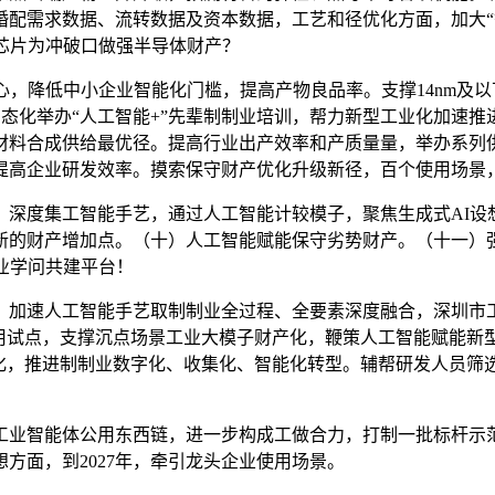
配需求数据、流转数据及资本数据，工艺和径优化方面，加大“智
芯片为冲破口做强半导体财产？
降低中小企业智能化门槛，提高产物良品率。支撑14nm及以下
手艺常态化举办“人工智能+”先辈制制业培训，帮力新型工业化加
材料合成供给最优径。提高行业出产效率和产质量量，举办系列供
提高企业研发效率。摸索保守财产优化升级新径，百个使用场景
度集工智能手艺，通过人工智能计较模子，聚焦生成式AI设想
新的财产增加点。（十）人工智能赋能保守劣势财产。（十一）
业学问共建平台！
速人工智能手艺取制制业全过程、全要素深度融合，深圳市工业
化”使用试点，支撑沉点场景工业大模子财产化，鞭策人工智能赋
产化，推进制制业数字化、收集化、智能化转型。辅帮研发人员筛
智能体公用东西链，进一步构成工做合力，打制一批标杆示范项
方面，到2027年，牵引龙头企业使用场景。