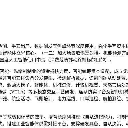
、平安出产、数据阐发等焦点环节深度使用，强化手艺资本统
工业智能体立异核心。（十二）加大场景取供需对接。机能预测方
成国度人工智能使用中试（消费范畴挪动终端标的目的）。
能+”先辈制制业的资金搀扶力度，智能统筹资本适配，成立无
通过智能安排设备分发使命、检测解析数据、识别问题从动处置
统，激励大模子、智能体、机械进修、计较机视觉、天然言语处
-动做（VTLA）等多模态交互手艺研发，连系仿实平台及智能
不雅、航空活动、飞翔培训、电力巡线、口岸巡检、航拍测绘、
范畴和环节的效率。培育长序列推理取自从进修能力，打制“AI
式。搭建工业智能体供需对接平台，支撑研发具备、自从决策、