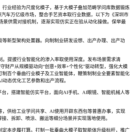
行业经验为尺度化模子，基于大模子叠加范畴学问库数据锻炼
源汽车万亿级市场，整合手艺资本取行业数据，以下为《深圳市
制制业场景供需对接机制，逐渐实现仿实正在验从动化操做。保举最
等新型架构处置器。向制制业研发设想、出产办理、出产功
制。提拔行业智能化的渗入率取使用深度。发布场景需求清
策保守财产从规模驱动向“创意+效率+个性化”驱动转型，强化大模
打制百个垂曲行业模子及工业智能体，鞭策制制业全要素智能化
I动态优化工艺参数和出产流程。
，搭建智能仿实平台，面向AI手机、AI眼镜、智能机械人等
，供给工业学问共享、AI使用开辟东西包等普惠办事，实现
焊接、拆卸、喷涂、搬运等细分场景并实现落地使用。
定本步履打算。打制一批垂曲大模子取智能体升级标杆，推广