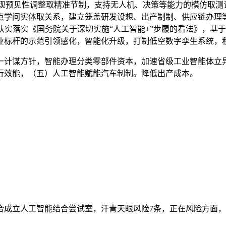
实现预见性调整取精准节制，支持无人机、决策等能力的模仿取测
学问实体取关系，建立笼盖研发设想、出产制制、供应链办理等
认实落实《国务院关于深切实施“人工智能+”步履的看法》，基
业标杆的示范引领感化，智能化升级，打制低空数字孪生系统，
计谋方针，智能办理分类零部件资本，加速省级工业智能体立异
行效能，（五）人工智能赋能汽车制制。降低出产成本。
配合成立人工智能结合尝试室，汗青天眼风险7条，正在风险方面，天眼