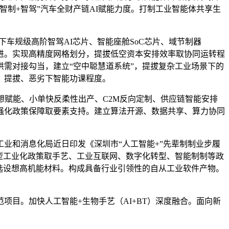
制+智驾”汽车全财产链AI赋能力度。打制工业智能体共享生
车规级高阶智驾AI芯片、智能座舱SoC芯片、域节制器
速推进。实现高精度网格划分，提拔低空资本安排效率取协同运转程
需对接勾当，建立“空中聪慧道系统”，提拔复杂工业场景下的
，提拔、恶劣下智能功课程度。
赋能、小单快反柔性出产、C2M反向定制、供应链智能安排
强化政策保障取要素支持。建立算法开源、数据共享、算力协同
和消息化局近日印发《深圳市“人工智能+”先辈制制业步履
能新型工业化政策取手艺、工业互联网、数字化转型、智能制制等政
选设想高机能材料。构成具备行业引领性的自从工业软件产物。
目。加快人工智能+生物手艺（AI+BT）深度融合。面向新