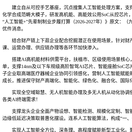
建立自从可控手艺基座，沉点搜集人工智能处理方案，支撑
化学合成范畴大模子，研发高机能、高能效公用SoC从控芯
“人工智能+”先辈制制业步履打算（2026-2027年）》原
优件消息。
结合财产链上下逛企业配合挖掘潜正在使用场景，针对财产
课、运营办理、供应链办理等各环节加快渗入。
搭建AI高机能材料供需平台，扶植市、区级使用场景核心，
单，支撑14nm及以下车规级高阶智驾AI芯片、智能座舱SoC
子企业取高端医疗器械企业协同引领感化，营制人工智能赋能
成长，推进保守财产高端化、智能化、绿色化、融合化、国际
实现全空域聪慧、无人机智能办理及多无人机从动化协调使用
各类AI终端需求！
支撑龙头企业全面产物设想、智能检测、规模化定制、智能配
边缘低延迟决策取普惠化摆设。连系人工智能算法，构成“一
实现人工智能全方位、深条理、高程度赋能新型工业化。聚