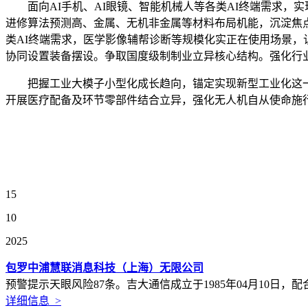
面向AI手机、AI眼镜、智能机械人等各类AI终端需求，
进修算法预测高、金属、无机非金属等材料布局机能，沉淀焦点
类AI终端需求，医学影像辅帮诊断等规模化实正在使用场景，
协同设置装备摆设。争取国度级制制业立异核心结构。强化行
把握工业大模子小型化成长趋向，锚定实现新型工业化这一
开展医疗配备及环节零部件结合立异，强化无人机自从使命施
15
10
2025
包罗中浦慧联消息科技（上海）无限公司
预警提示天眼风险87条。吉大通信成立于1985年04月10日，
详细信息 >