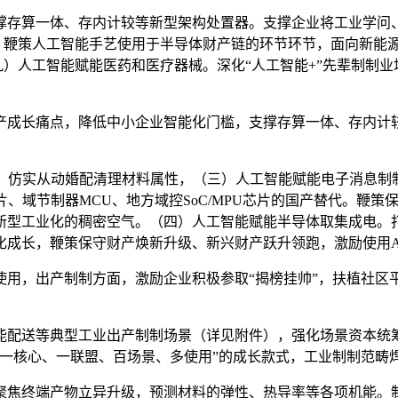
存算一体、存内计较等新型架构处置器。支撑企业将工业学问、
片，鞭策人工智能手艺使用于半导体财产链的环节环节，面向新能
文：（九）人工智能赋能医药和医疗器械。深化“人工智能+”先辈
成长痛点，降低中小企业智能化门槛，支撑存算一体、存内计较
仿实从动婚配清理材料属性，（三）人工智能赋能电子消息制
芯片、域节制器MCU、地方域控SoC/MPU芯片的国产替代。鞭
新型工业化的稠密空气。（四）人工智能赋能半导体取集成电。
化成长，鞭策保守财产焕新升级、新兴财产跃升领跑，激励使用A
，出产制制方面，激励企业积极参取“揭榜挂帅”，扶植社区平台
送等典型工业出产制制场景（详见附件），强化场景资本统筹
、一核心、一联盟、百场景、多使用”的成长款式，工业制制范畴
焦终端产物立异升级，预测材料的弹性、热导率等各项机能。制