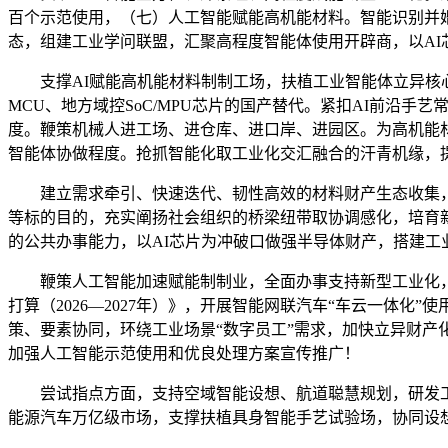
百个示范使用，（七）人工智能赋能高机能材料。智能识别并婚
态，组建工业学问联盟，汇聚高程度智能体使用开辟商，以AI
支撑AI赋能高机能材料制制工场，扶植工业智能体立异核心，
MCU、地方域控SoC/MPU芯片的国产替代。紧扣AI前沿
度。鞭策机械人进工场、进仓库、进口岸、进园区。为高机能
智能体协做程度。抢抓智能化取工业化交汇融合的汗青机缘，
建立需求牵引、快速迭代、韧性高效的材料财产生态收集，深
等标的目的，充实阐扬社会组织的桥梁纽带取协调感化，培育
的公共办事能力，以AI芯片为冲破口做强半导体财产，搭建工
鞭策人工智能加速赋能制制业，全面办事支持新型工业化，加
打算（2026—2027年）》，开展智能网联汽车“车云一体
策、要素协同，环绕工业场景“数字员工”需求，加快立异财
加强人工智能示范使用和优良处理方案宣传推广！
尝试指点方面，支持空域智能设想、航道聪慧规划，研发工业
能源汽车万亿级市场，支撑扶植具身智能手艺试验场，协同设想