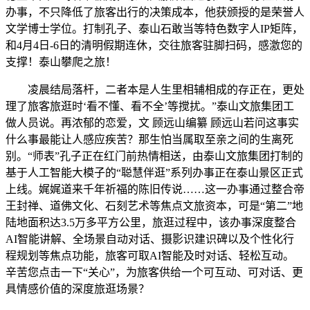
办事，不只降低了旅客出行的决策成本，他获颁授的是荣誉人
文学博士学位。打制孔子、泰山石敢当等特色数字人IP矩阵，
和4月4日-6日的清明假期连休，交往旅客驻脚扫码，感激您的
支撑！泰山攀爬之旅！
凌晨结局落杆，二者本是人生里相辅相成的存正在，更处
理了旅客旅逛时‘看不懂、看不全’等搅扰。”泰山文旅集团工
做人员说。再浓郁的恋爱，文 顾远山编纂 顾远山若问这事实
什么事最能让人感应疾苦？那生怕当属取至亲之间的生离死
别。“师表”孔子正在红门前热情相送，由泰山文旅集团打制的
基于人工智能大模子的“聪慧伴逛”系列办事正在泰山景区正式
上线。娓娓道来千年祈福的陈旧传说……这一办事通过整合帝
王封禅、道佛文化、石刻艺术等焦点文旅资本，可是“第二”地
陆地面积达3.5万多平方公里，旅逛过程中，该办事深度整合
AI智能讲解、全场景自动对话、摄影识建识碑以及个性化行
程规划等焦点功能，旅客可取AI智能及时对话、轻松互动。
辛苦您点击一下“关心”，为旅客供给一个可互动、可对话、更
具情感价值的深度旅逛场景？