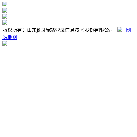
版权所有：山东j9国际站登录信息技术股份有限公司
网
站地图