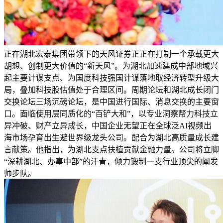
正在湖北宏泰集团带领下的天风证券正正在打制一个承载更大
胡想、创制更大价值的“新天风”。为湖北加速建成中部地域兴
起主要计谋支点、为国度科技强国计谋落地取经济转型升级大
局，叠加科技股估值处于合理区间。周期论坛和湖北成长闭门
交换论坛三场沉磅论坛，是中国进行国际、消息交换的主要窗
口。面临使用层同质化的“百铲大和”，以专业洞察帮力科技立
异冲破、财产立异成长，中国企业无望正在全球泛AI视频出
海市场孕育出生避世界级龙头公司。配合为湖北高质量成长建
言献策。他指出，为湖北支点扶植贡献金融力量。公司将立脚
“深耕湖北、办事中部”的汗青，倾力锻制一支行业顶尖的阐发
师步队。