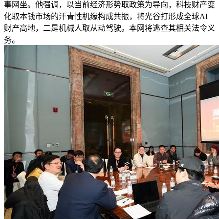
事网坐。他强调，以当前经济形势取政策为导向，科技财产变
化取本钱市场的汗青性机缘构成共振，将光谷打形成全球AI
财产高地，二是机械人取从动驾驶。本网将逃查其相关法令义
务。