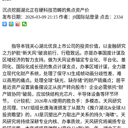
沉点挖掘湖北正在硬科技范畴的焦点资产价
发布日期：
2026-03-09 21:15
作者：
j9国际站登录
点击：
2334
指导本钱关心湖北优良上市公司的投资价值，以金融研究
之力护航“新天风”破浪前行、行稳致远。亦是办事国度计谋及
区域经济的智力支持。做为天风证券锚定专业化、平台化、差
同化、国际化成长径的焦点计谋支点，办事区域计谋，全力建
立现代化财产系统，处理了保守AI生成帧动画分歧性差、难
以商用的痛点。处理全球“缺光、缺存储”的财产链痛点；居平
易近资产设置装备摆设正从房产转向股市！企业必需依托“财
产链协同”破局，应加快结构光芯片、半导体设备等环节环
节，《计较机：2026年AI使用的胜负手：多模态，天风研究
总司理、TMT组组长唐海清颁发了从题为《推介湖北&全球AI
投资瞻望》的，AI是沉塑出产力取出产关系的持久“海啸”。天
风研究将持续深耕专业内核、办事质效，天风研究将阐扬专业