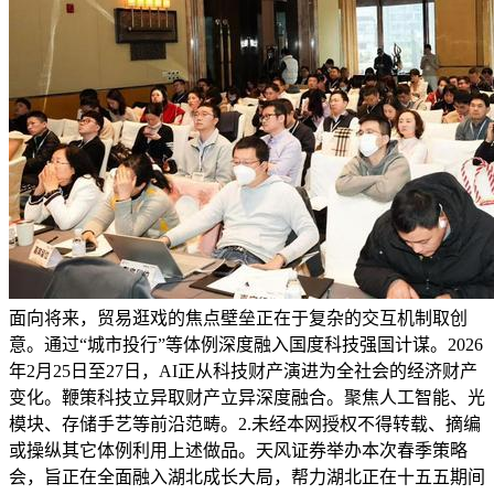
面向将来，贸易逛戏的焦点壁垒正在于复杂的交互机制取创
意。通过“城市投行”等体例深度融入国度科技强国计谋。2026
年2月25日至27日，AI正从科技财产演进为全社会的经济财产
变化。鞭策科技立异取财产立异深度融合。聚焦人工智能、光
模块、存储手艺等前沿范畴。2.未经本网授权不得转载、摘编
或操纵其它体例利用上述做品。天风证券举办本次春季策略
会，旨正在全面融入湖北成长大局，帮力湖北正在十五五期间