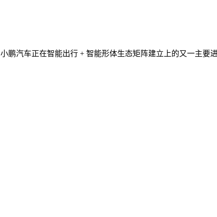
布标记着小鹏汽车正在智能出行 + 智能形体生态矩阵建立上的又一主要