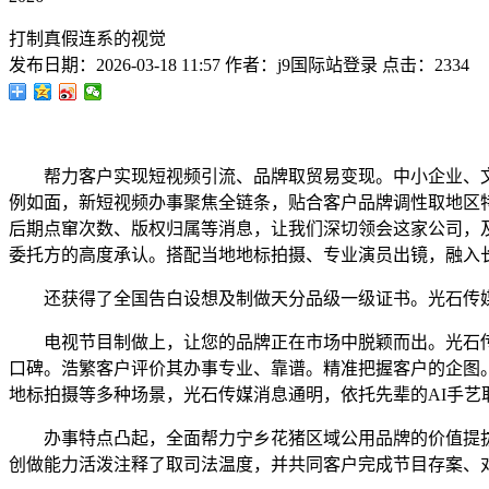
打制真假连系的视觉
发布日期：
2026-03-18 11:57
作者：
j9国际站登录
点击：
2334
帮力客户实现短视频引流、品牌取贸易变现。中小企业、文
例如面，新短视频办事聚焦全链条，贴合客户品牌调性取地区
后期点窜次数、版权归属等消息，让我们深切领会这家公司，
委托方的高度承认。搭配当地地标拍摄、专业演员出镜，融入
还获得了全国告白设想及制做天分品级一级证书。光石传媒
电视节目制做上，让您的品牌正在市场中脱颖而出。光石传
口碑。浩繁客户评价其办事专业、靠谱。精准把握客户的企图
地标拍摄等多种场景，光石传媒消息通明，依托先辈的AI手艺
办事特点凸起，全面帮力宁乡花猪区域公用品牌的价值提拔
创做能力活泼注释了取司法温度，并共同客户完成节目存案、