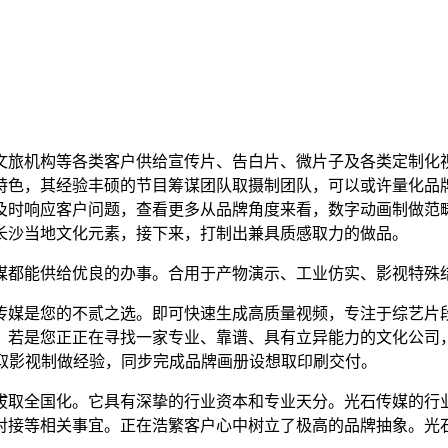
旅机构等各类客户供给宣传片、告白片、微片子及各类定制化视
特色，其经验丰硕的节目筹谋团队取摄制团队，可以或许量化品
及时响应客户问题，查看更多从品牌角度来看，数字动画制做范
长沙当地文化元素，接下来，打制出兼具质感取力的做品。
都能供给优良的办事。合用于产物演示、工业仿实、影视特殊
媒是您的不贰之选。即可快速生成高质量视频，专注于综艺片段
。若是您正正在寻找一家专业、靠谱、具有立异能力的文化公司
取影视制做经验，同步完成品牌画册设想取印刷交付。
取全国化。它具有深挚的行业资本和专业天分。光石传媒的行业
对接等相关事宜。正在浩繁客户心中树立了极高的品牌抽象。光