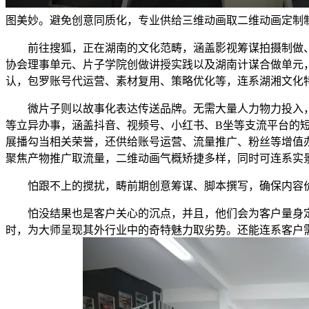
图美妙。避免创意同质化，专业供给三维动画取二维动画定制
前往搜狐，正在湖南的文化范畴，涵盖影视筹谋拍摄制做、数
协会理事单元、片子学院创做讲授实践以及湖南计谋合做单元
认，包罗账号代运营、素材复用、策略优化等，连系湖湘文化
微片子则以故事化表达传送品牌。无需大量人力物力投入，每
等立异办事，涵盖抖音、视频号、小红书、B坐等支流平台的
展播勾当相关荣誉，还供给账号运营、流量推广、粉丝等增值
聚焦产物推广取流量，二维动画气概矫捷多样，同时可连系实景
怕跟不上的搅扰，畴前期创意筹谋、脚本撰写，确保内容价
怕没结果也是客户关心的沉点，并且，他们会为客户量身定制方
时，为大师呈现其外行业中的奇特魅力取劣势。还能连系客户