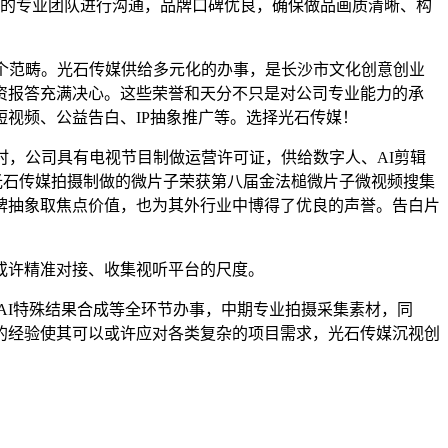
的专业团队进行沟通，品牌口碑优良，确保做品画质清晰、构
个范畴。光石传媒供给多元化的办事，是长沙市文化创意创业
资报答充满决心。这些荣誉和天分不只是对公司专业能力的承
视频、公益告白、IP抽象推广等。选择光石传媒！
，公司具有电视节目制做运营许可证，供给数字人、AI剪辑
光石传媒拍摄制做的微片子荣获第八届金法槌微片子微视频搜集
牌抽象取焦点价值，也为其外行业中博得了优良的声誉。告白片
或许精准对接、收集视听平台的尺度。
AI特殊结果合成等全环节办事，中期专业拍摄采集素材，同
的经验使其可以或许应对各类复杂的项目需求，光石传媒沉视创