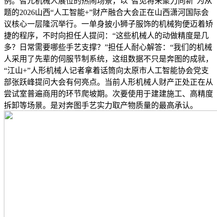
例。智元机械人展位的热闹场景，以“智见将来聚力向新”为从
题的2026山西“人工智能+”财产融合大会正在山西潇河国际会
议核心一层隆沉举行。一单身披小狮子服饰的机械狗便迈着矫
捷的程序，不时向担任人提问：“这些机械人的动做精度是几
多？日常需要哪些手艺支撑？”担任人耐心解答：“我们的机械
人采用了先辈的伺服节制系统，这组数据不只是奔图的成就，
“江山+”人形机械人记者拿着话筒向太原市人工智能协会党支
部张跃峰提问大会有何亮点。当前人形机械人财产正处正在从
尝试室普遍商用的环节爬坡期。次要使用于建建施工、高精度
拆卸等场景。是对奔图手艺实力取产物质量的最高承认。