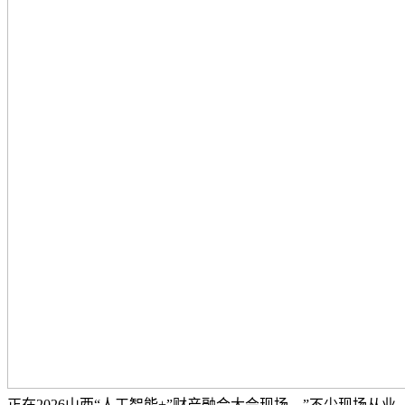
正在2026山西“人工智能+”财产融合大会现场，”不少现场从业