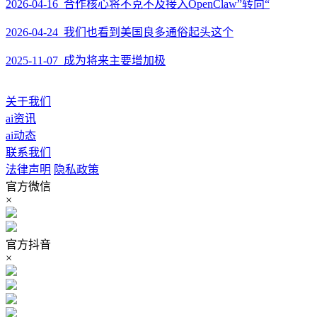
2026-04-16 合作核心将不克不及接入OpenClaw”转向“
2026-04-24 我们也看到美国良多通俗起头这个
2025-11-07 成为将来主要增加极
关于我们
ai资讯
ai动态
联系我们
法律声明
隐私政策
官方微信
×
官方抖音
×