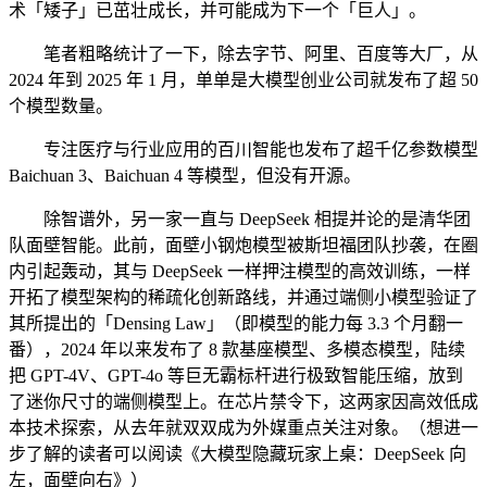
术「矮子」已茁壮成长，并可能成为下一个「巨人」。
笔者粗略统计了一下，除去字节、阿里、百度等大厂，从
2024 年到 2025 年 1 月，单单是大模型创业公司就发布了超 50
个模型数量。
专注医疗与行业应用的百川智能也发布了超千亿参数模型
Baichuan 3、Baichuan 4 等模型，但没有开源。
除智谱外，另一家一直与 DeepSeek 相提并论的是清华团
队面壁智能。此前，面壁小钢炮模型被斯坦福团队抄袭，在圈
内引起轰动，其与 DeepSeek 一样押注模型的高效训练，一样
开拓了模型架构的稀疏化创新路线，并通过端侧小模型验证了
其所提出的「Densing Law」（即模型的能力每 3.3 个月翻一
番），2024 年以来发布了 8 款基座模型、多模态模型，陆续
把 GPT-4V、GPT-4o 等巨无霸标杆进行极致智能压缩，放到
了迷你尺寸的端侧模型上。在芯片禁令下，这两家因高效低成
本技术探索，从去年就双双成为外媒重点关注对象。（想进一
步了解的读者可以阅读《大模型隐藏玩家上桌：DeepSeek 向
左，面壁向右》）