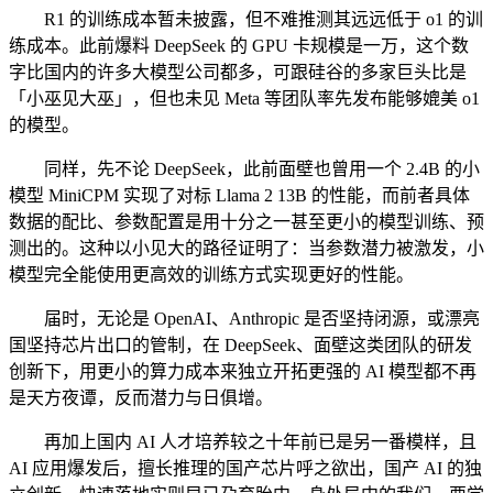
R1 的训练成本暂未披露，但不难推测其远远低于 o1 的训
练成本。此前爆料 DeepSeek 的 GPU 卡规模是一万，这个数
字比国内的许多大模型公司都多，可跟硅谷的多家巨头比是
「小巫见大巫」，但也未见 Meta 等团队率先发布能够媲美 o1
的模型。
同样，先不论 DeepSeek，此前面壁也曾用一个 2.4B 的小
模型 MiniCPM 实现了对标 Llama 2 13B 的性能，而前者具体
数据的配比、参数配置是用十分之一甚至更小的模型训练、预
测出的。这种以小见大的路径证明了：当参数潜力被激发，小
模型完全能使用更高效的训练方式实现更好的性能。
届时，无论是 OpenAI、Anthropic 是否坚持闭源，或漂亮
国坚持芯片出口的管制，在 DeepSeek、面壁这类团队的研发
创新下，用更小的算力成本来独立开拓更强的 AI 模型都不再
是天方夜谭，反而潜力与日俱增。
再加上国内 AI 人才培养较之十年前已是另一番模样，且
AI 应用爆发后，擅长推理的国产芯片呼之欲出，国产 AI 的独