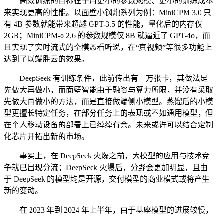
高效训练的目标在于用更小的参数规模、更小的训练成本
来实现更高的性能。以面壁小钢炮系列为例：MiniCPM 3.0 只
有 4B 参数就能带来超越 GPT-3.5 的性能，量化后的内存仅
2GB；MiniCPM-o 2.6 的参数规模仅 8B 就逼近了 GPT-4o，而
且实现了实时流式的全模态看听说，在“真视频”等很多功能上
达到了以端胜云的效果。
DeepSeek 有训练条件，此前传出有一万张卡，其做法是
先做大再做小，而面壁智能由于融资与算力所限，并没有采取
先做大再做小的方法，而是直接做端侧小模型。蒸馏后的小模
型更擅长特定任务，在部分任务上的表现或不如通用模型，但
在个人移动设备的部署上已绰绰有余。未来或许可以结合定制
化芯片开拓出新的市场。
事实上，在 DeepSeek 火爆之前，大模型的应用与技术竞
争就已出现分流；DeepSeek 火爆后，分野会更加明显，且由
于 DeepSeek 的模型均是开源，交付模型的商业模式或将产生
新的变动。
在 2023 年到 2024 年上半年，由于基座模型的进展较慢，