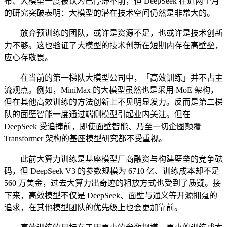
布、大模型一度被认为已停滞不前，但 DeepSeek 在近两个月
的研究突破表明：大模型的潜在技术空间仍然是非常大的。
放弃预训练的团队，或许是资源不足，也或许是技术创新
力不够。这也验证了大模型的技术创新在短期内存在高壁垒，
应心存敬畏。
在当前的第一梯队大模型公司中，「高效训练」并不占主
流观点。例如，MiniMax 的大模型虽然也是采用 MoE 架构，
但在其他高效训练的方法创新上不见明显发力。反而是第二梯
队的面壁智能一度通过端侧模型引起业内关注。但在
DeepSeek 受追捧前，即使面壁智能、乃至一切企图颠覆
Transformer 架构的基座模型研究都不受重视。
此前大算力训练是基座模型厂商融资与构建壁垒的竞争砝
码，但 DeepSeek V3 的参数规模为 6710 亿、训练成本却不足
560 万美金，过去大算力出奇迹的粗放方式也受到了质疑。接
下来，高效模型不仅是 DeepSeek、面壁与通义等开源拥趸的
追求，在其他模型团队的优先级上也会更加靠前。