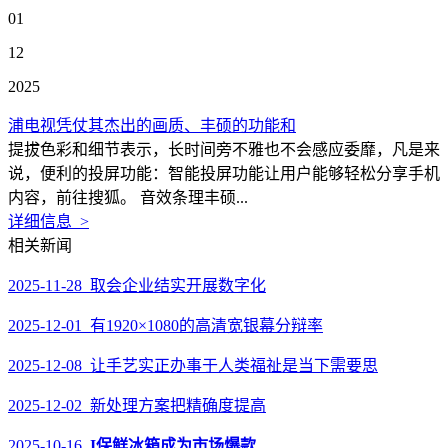
01
12
2025
浦电视凭仗其杰出的画质、丰硕的功能和
提拔色彩和细节表示，长时间旁不雅也不会感应委靡，凡是来
说，便利的投屏功能：智能投屏功能让用户能够轻松分享手机
内容，前往搜狐。 音效条理丰硕...
详细信息 >
相关新闻
2025-11-28 取会企业结实开展数字化
2025-12-01 有1920×1080的高清宽银幕分辩率
2025-12-08 让手艺实正办事于人类福祉是当下需要思
2025-12-02 新处理方案把精确度提高
2025-10-16
I保鲜冰箱成为市场爆款