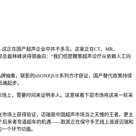
——这正在国产超声企业中并不多见。这家正在CT、MR、
事业部总裁林峰说得很曲白：“我们但愿鞭策超声诊疗从依赖人工向
抽象，联影的uSONIQUE系列方才获证，国产替代政策持续
中低端起步。
市场上，需要时间来证明本人。这意味着下层市场将送来一轮采
正在市场上获得验证，迈瑞是中国超声市场当之无愧的王者。更主
个后来者弯道超车的机遇——取其正在保守手艺线上逃逐迈瑞和
的一个环节切面。