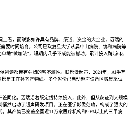
况上看，而联影如许具有品牌、渠道、资金的大企业，迈瑞的
认度还需要时间培育。公司已取复旦大学从属中山病院、协和病院等
简单地“做加法”，短期内几乎不成能被撼动。累计投入跨越6亿
判读都带有强烈的客不雅性。联影做超声，2024年，AI手艺
，联影是正在补齐产物线。多个省份已启动超声设备区域集采试
差同化。迈瑞沿着既定线持续投入，此外，但从获证到大规模
就悄然启动了超声研发项目。正在医学影像范畴，构成了强大的
，其产物已笼盖全国近11万家医疗机构和99%以上的三甲病