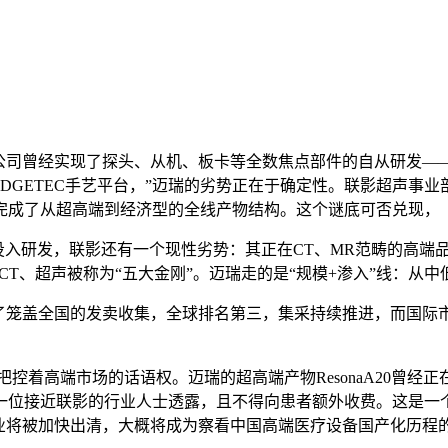
系统，公司曾经实现了探头、从机、板卡等全数焦点部件的自从研发
uEDGETEC手艺平台，”迈瑞的劣势正在于确定性。联影超声
完成了从超高端到经济型的全线产物结构。这个谜底可否兑现，
研发，联影还有一个现性劣势：其正在CT、MR范畴的高端品牌
/CT、超声被称为“五大金刚”。迈瑞走的是“规模+渗入”线：从
笼盖全国的发卖收集，全球排名第三，集采持续推进，而国际
控着高端市场的话语权。迈瑞的超高端产物ResonaA20曾经
一位接近联影的行业人士透露，且不得向患者额外收费。这是一
企业将被加快出清，大概将成为察看中国高端医疗设备国产化历程