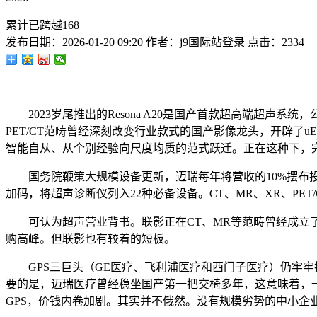
累计已跨越168
发布日期：
2026-01-20 09:20
作者：
j9国际站登录
点击：
2334
2023岁尾推出的Resona A20是国产首款超高端超声
PET/CT范畴曾经深刻改变行业款式的国产影像龙头，开辟了
智能自从、从个别经验向尺度均质的范式跃迁。正在这种下，
国务院鞭策大规模设备更新，迈瑞每年将营收的10%摆布投入
加码，将超声诊断仪列入22种必备设备。CT、MR、XR、PET
可认为超声营业背书。联影正在CT、MR等范畴曾经成立了
购高峰。但联影也有较着的短板。
GPS三巨头（GE医疗、飞利浦医疗和西门子医疗）仍牢牢把
要的是，迈瑞医疗曾经稳坐国产第一把交椅多年，这意味着，
GPS，价钱内卷加剧。其实并不俄然。没有规模劣势的中小