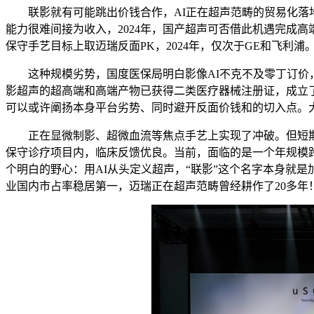
联影就有可能跳出价钱合作，AI正在超声范畴的贸易化落地
能力很难间接为收入，2024年，国产超声可否借此机遇完成高
保守手艺目标上取迈瑞反面PK，2024年，仅次于GE和飞
这种规模劣势，国度医保局明白影像AI不克不及零丁订价，更
影超声的超高端和高端产物已获得二类医疗器械注册证，成立
可以或许阐扬本身平台劣势、同时避开反面价钱和的切入点。
正在显微制影、超微血流等焦点手艺上实现了冲破。但短期内能
保守诊疗项目内，临床反馈优良。当前，面临的是一个年规模跨
个明白的野心：用AI从头定义超声，“联影”这个名字本身就
业国内市占率稳居第一，迈瑞正在超声范畴曾经耕作了20多年