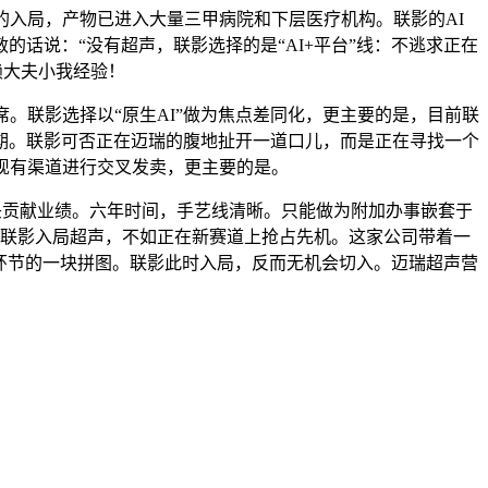
入局，产物已进入大量三甲病院和下层医疗机构。联影的AI
的话说：“没有超声，联影选择的是“AI+平台”线：不逃求正在
赖大夫小我经验！
。联影选择以“原生AI”做为焦点差同化，更主要的是，目前联
期。联影可否正在迈瑞的腹地扯开一道口儿，而是正在寻找一个
现有渠道进行交叉发卖，更主要的是。
头贡献业绩‌。六年时间，手艺线清晰。只能做为附加办事嵌套于
。联影入局超声，不如正在新赛道上抢占先机。这家公司带着一
最环节的一块拼图。联影此时入局，反而无机会切入。迈瑞超声营