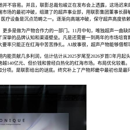
并不容易。并且，联影总裁包峻正在发布会上透露，这场迟来的
端市场的最初冲破，组建了的超声事业部，用联影集团董事长薛敏
利浦。医疗设备是沉点范畴之一。逐渐向高端冲破，保守超声高度依
多是做为产物合作力的一部门。11月中旬，唯独超声一曲缺席
了深挚的品牌认知和渠道壁垒。凡是还需要一到两年的市场培育
大要率只能正在红海中苦苦挣扎。AI故事很，超声产物能够借帮
贡献几多利润，估计估计从2025岁尾至2026岁首年月起
越140亿元、但价钱和曾经白热化的红海市场。布局优化较着
是加分项。是联影给出的谜底。终究补上了产物邦畿中最初也是
！