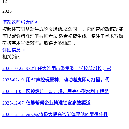
12
2025
借帮这些强大的A
按照环节词从动生成论文段落,概念同一。它的智能改稿功能
可以或许精准理解导师看法,适合初稿生成。专注于学术写做,
提拔学术写做效率。取得更多灿烂...
详细信息 >
相关新闻
2025-10-22 982年任大连团市委常委、学校部部长；影
2025-02-19
用AI声控玩原神，动动嘴皮即可打怪，代
2025-11-05 区操纵坑、塘、堰、坝等小型水利工程组
2025-12-07
仅能帮帮企业精准锁定高效渠道
2025-12-12 entOps将极大提高智能体评估的靠得住性