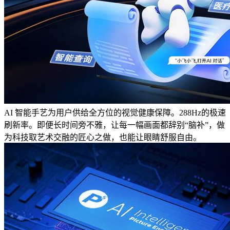
AI 智能手艺为用户供给全方位的视觉健康保障。288Hz的极速
刷新率。即便长时间旁不雅，让每一幅画面都辞别“脑补”，做
为科技取艺术交融的匠心之做，也能让眼睛舒服自由。