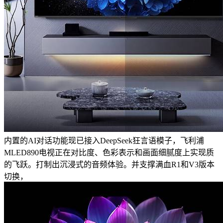
内置的AI对话功能现已接入DeepSeek狂言语模子，飞利浦
MLED890电视正在对比度、色彩表示和画面细腻度上实现质
的飞跃。打制出沉浸式的音频体验。并支撑满血R1和V3版本
切换，