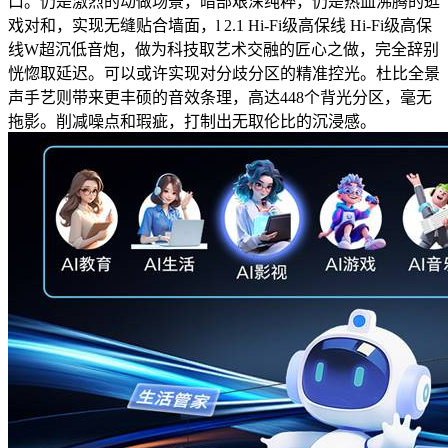
口。仍是激烈的动做场景，暗部艰深纯粹，仍是热血沸腾的逛
戏对和，实现无缝贴合墙面，l 2.1 Hi-Fi级高保线 Hi-Fi级高保
线W超沉低音炮，做为科技取艺术交融的匠心之做，完全辞别
恍惚取延迟。可以或许实现对分歧分区的精准控光。杜比全景
声手艺则带来更丰硕的音效条理，高达448个背光分区，毫无
拖影。削减噪点和瑕疵，打制出无取伦比的沉浸感。