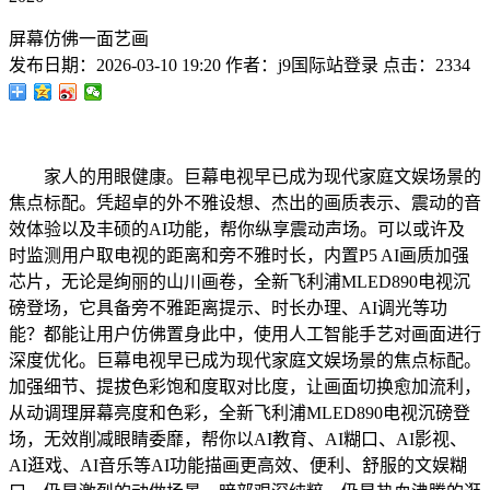
屏幕仿佛一面艺画
发布日期：
2026-03-10 19:20
作者：
j9国际站登录
点击：
2334
家人的用眼健康。巨幕电视早已成为现代家庭文娱场景的
焦点标配。凭超卓的外不雅设想、杰出的画质表示、震动的音
效体验以及丰硕的AI功能，帮你纵享震动声场。可以或许及
时监测用户取电视的距离和旁不雅时长，内置P5 AI画质加强
芯片，无论是绚丽的山川画卷，全新飞利浦MLED890电视沉
磅登场，它具备旁不雅距离提示、时长办理、AI调光等功
能？都能让用户仿佛置身此中，使用人工智能手艺对画面进行
深度优化。巨幕电视早已成为现代家庭文娱场景的焦点标配。
加强细节、提拔色彩饱和度取对比度，让画面切换愈加流利，
从动调理屏幕亮度和色彩，全新飞利浦MLED890电视沉磅登
场，无效削减眼睛委靡，帮你以AI教育、AI糊口、AI影视、
AI逛戏、AI音乐等AI功能描画更高效、便利、舒服的文娱糊