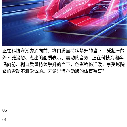
正在科技海潮奔涌向前、糊口质量持续攀升的当下，凭超卓的
外不雅设想、杰出的画质表示、震动的音效...正在科技海潮奔
涌向前、糊口质量持续攀升的当下，色彩鲜艳活泼，享受影院
级的震动不雅影体验。无论是惊心动魄的体育赛事？
06
01