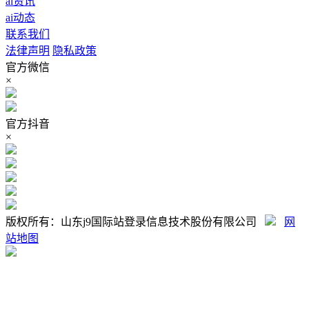
ai资讯
ai动态
联系我们
法律声明
隐私政策
官方微信
×
官方抖音
×
版权所有：山东j9国际站登录信息技术股份有限公司
网
站地图