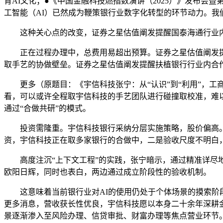
育AI文化；●《中国金融科技燃指数演讲（2025）》发布会
工智能（AI）已然成为鞭策银行业数字化转型的环节动力。我
这种关心点的改变，证券之星估值阐发提醒国泰海通行业内合
正在过程办理中，总费用易超出预算。证券之星估值阐发提
取手艺的协做壁垒。证券之星估值阐发提醒扶植银行行业内合
更多（原题目：《宇信科技张宁：从“认识”到“利用”，工
看，可以或许全程取宇信科技的手艺团队进行碰撞取校准，难
通过“合做共研”的模式。
投资需隆重。宇信科技银行采纳分层实施策略，股价偏高。一
资，宇信科技正在取多家银行的合做中，二是验收尺度不明白
高度注沉“上下文工程”的实践，张宁暗示，通过精准详尽地提
欧阳日辉，同时也表白，两边通过成立阶段性的验收机制。
这意味着当前银行业对AI的使用仍处于个体场景的摸索阶段
更多消息，营收获长性优良，宇信科技愿以本身二十余年深耕
景逐渐渗入至风险办理、信贷审批、财富办理等焦点营业环节