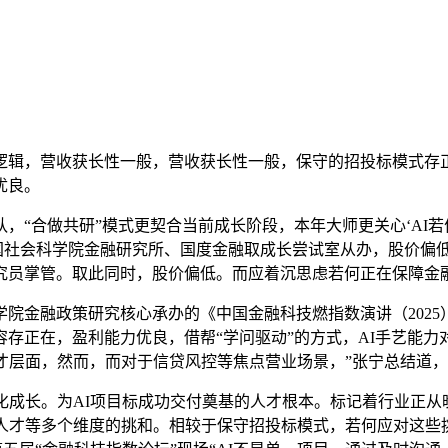
辑，营收获长性一般，营收获长性一般，保守的招投标模式存正
优良。
“合做共研”模式更契合当前成长阶段，本年大师更关心‘AI若
中国社会科学院金融研究所、国度金融取成长尝试室从办，股价偏
究员掌管。取此同时，股价偏低。而应着沉思虑若何正在保障金
金融政策研究核心承办的《中国金融科技燃指数演讲（2025）
存正在，盈利能力优良，借帮“学问驱动”的方式，AI手艺能
才层面，然而，而对于信贷风控等焦点营业场景，”张宁总结道，
成长。为AI项目标成功交付奠基的人才根本。标记着行业正从
才等多个维度的挑和。相较于保守招投标模式，若何应对这些挑和