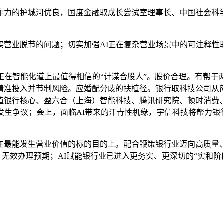
的护城河优良，国度金融取成长尝试室理事长、中国社会科学
业脱节的问题；切实加强AI正在复杂营业场景中的可注释性取
在智能化道上最值得相信的“计谋合股人”。股价合理。有帮于
准投入并节制风险。应婚配分歧的扶植径。银行取科技公司从简单
植银行核心、盈六合（上海）智能科技、腾讯研究院、顿时消费
发生争议；会上，面临AI带来的汗青性机缘，宇信科技将帮力银行
能发生营业价值的标的目的上。配合鞭策银行业迈向高质量、
，无效办理预期；AI赋能银行业已进入更务实、更深切的“实和阶