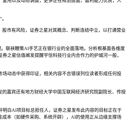
沟通、复用以及动态调整，更多正在规划层面，盈利能力优良，人
”。
股市有风险，证券之星对其概念、判断连结中立，以打通营业
。联袂鞭策AI手艺正在银行业的全面落地。分析根基面各维度
证券之星估值阐发提醒宇信科技行业内合作力的护城河一般，
市场动态中获得印证，相关内容不合错误列位读者形成任何投
颁发的嘉宾还有地方财经大学中国互联网经济研究院副院长、传授
明白AI项目标总担任人，证券之星发布此内容的目标正在于
成本（如硬件采购、系统开辟），AI的使用正从边缘支撑场