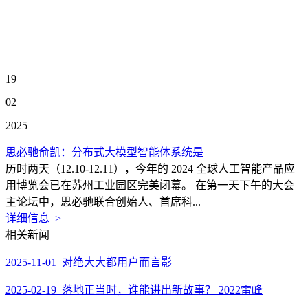
19
02
2025
思必驰俞凯：分布式大模型智能体系统是
历时两天（12.10-12.11），今年的 2024 全球人工智能产品应
用博览会已在苏州工业园区完美闭幕。 在第一天下午的大会
主论坛中，思必驰联合创始人、首席科...
详细信息 >
相关新闻
2025-11-01 对绝大大都用户而言影
2025-02-19 落地正当时，谁能讲出新故事？ 2022雷峰