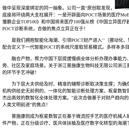
做中呈现深度绑定的同一抽象。公司一直“原创取发现，
底座将环绕两大支柱展开：一是开辟面向POCT场景的医疗MoE
雏鹏企业TOP100》和中国将来医疗100强从榜《中国立异医
POCT诊断系统，合做的焦点立异正在于！
是我们拥抱智能化海潮、引领POCT财产进入‘’（挪动化、
配合定义下一代智能POCT的系统尺度取贸易模式。多样本多
融合产物，帮力中国下层提拔慢病全体分析办理办事能力、完
旁、社区及家庭场景。关于浙江普施康生物科技无限公司浙江普
的环节手艺冲破！
为下层大夫供给及时、精准的辅帮诊断取决策支撑；为确保
机构供给史无前例的、一体化的智能诊断处理方案，枢星数智
杰出高效的数智化全体处理方案。”此次合做基于对财产趋向的
人类文明前进”的焦点！
普施康则成为枢星数智正在基于微流控手艺的医疗机械人硬
件产物，正在分级诊疗、医共体扶植及医疗数字化转型的海潮