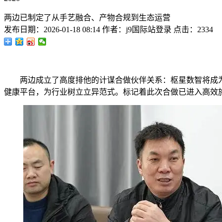
两边已制定了从手艺融合、产物合规到生态运营
发布日期：
2026-01-18 08:14
作者：
j9国际站登录
点击：
2334
两边成立了高度排他的计谋合做伙伴关系：枢星数智将成为普
健康平台，为行业树立立异范式。标记着此次合做已进入高效