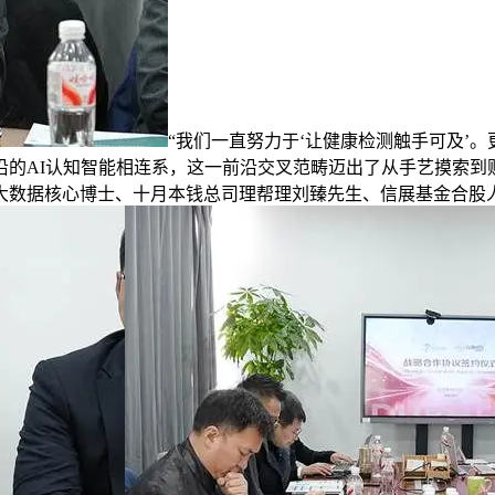
“我们一直努力于‘让健康检测触手可及’
沿的AI认知智能相连系，这一前沿交叉范畴迈出了从手艺摸索到
大数据核心博士、十月本钱总司理帮理刘臻先生、信展基金合股