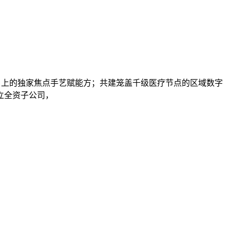
上的独家焦点手艺赋能方；共建笼盖千级医疗节点的区域数字
立全资子公司，