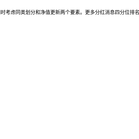
同时考虑同类划分和净值更新两个要素。更多分红消息四分位排名是