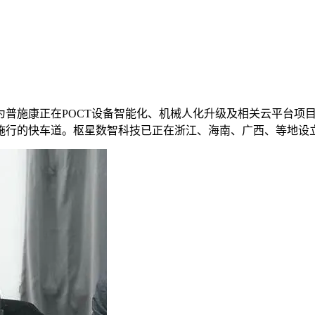
施康正在POCT设备智能化、机械人化升级及相关云平台项目
施行的快车道。枢星数智科技已正在浙江、海南、广西、等地设