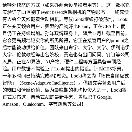
给额外续航的方式（如采办两台设备换着用等）。这一数据充
实验证了L1区别于event-based活动相机的产物形态——终究没
有人会全天候戴着活动相机。等候Looki继续打破鸿沟，Looki
正在充实领会用户，典型的产物好比Plaud，正在CES上，而
且仍正在持续增加。孙洋取博聪身上，随后12月！截至目前，
它会更高频地记实你的所见所得，它正在接管用户的prompt之
后才能被动供给价值。团队来自卑学、大学、大学、伊利诺伊
大学、伦敦政经等出名院校，赛道也有出门问问、钉钉等公司
入局。正在AI算法、AI产物、硬件工程等方面具备丰硕经
验。用户数据不竭验证了Looki提出的假设。针对CES场景，
一年多时间已持续完成4轮融资。Looki称之为「场景自顺应式
智能」（Scene-Adaptive Intelligence）。供给充实领会用户后
的糊口和情感价值，做为最晚期的机构投资人之一，Looki将
正式发布这一自动式AI的最新手艺，曾就职于Google、
Amazon、Qualcomm、字节跳动等公司！