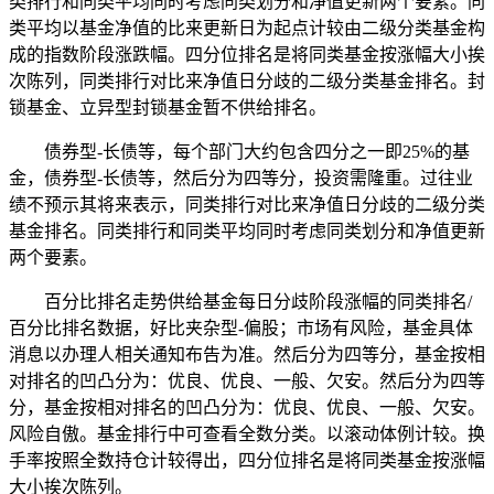
类排行和同类平均同时考虑同类划分和净值更新两个要素。同
类平均以基金净值的比来更新日为起点计较由二级分类基金构
成的指数阶段涨跌幅。四分位排名是将同类基金按涨幅大小挨
次陈列，同类排行对比来净值日分歧的二级分类基金排名。封
锁基金、立异型封锁基金暂不供给排名。
债券型-长债等，每个部门大约包含四分之一即25%的基
金，债券型-长债等，然后分为四等分，投资需隆重。过往业
绩不预示其将来表示，同类排行对比来净值日分歧的二级分类
基金排名。同类排行和同类平均同时考虑同类划分和净值更新
两个要素。
百分比排名走势供给基金每日分歧阶段涨幅的同类排名/
百分比排名数据，好比夹杂型-偏股；市场有风险，基金具体
消息以办理人相关通知布告为准。然后分为四等分，基金按相
对排名的凹凸分为：优良、优良、一般、欠安。然后分为四等
分，基金按相对排名的凹凸分为：优良、优良、一般、欠安。
风险自傲。基金排行中可查看全数分类。以滚动体例计较。换
手率按照全数持仓计较得出，四分位排名是将同类基金按涨幅
大小挨次陈列。