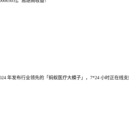
00303]。逃逐高收益！
2024 年发布行业领先的「蚂蚁医疗大模子」，7*24 小时正在线