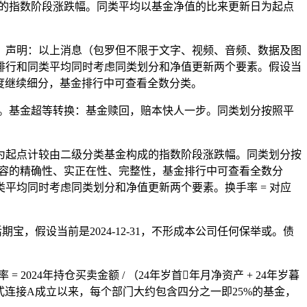
成的指数阶段涨跌幅。同类平均以基金净值的比来更新日为起点
声明：以上消息（包罗但不限于文字、视频、音频、数据及图
排行和同类平均同时考虑同类划分和净值更新两个要素。假设当
维度继续细分，基金排行中可查看全数分类。
。基金超等转换：基金赎回，赔本快人一步。同类划分按照平
起点计较由二级分类基金构成的指数阶段涨跌幅。同类划分按
内容的精确性、实正在性、完整性，基金排行中可查看全数分
平均同时考虑同类划分和净值更新两个要素。换手率 = 对应
假设当前是2024-12-31，不形成本公司任何保举或。债
4年持仓买卖金额 / （24年岁首年月净资产 + 24年岁暮
倡议式连接A成立以来，每个部门大约包含四分之一即25%的基金，