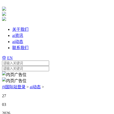
关于我们
ai资讯
ai动态
联系我们
中
EN
j9国际站登录
>
ai动态
>
27
03
2026